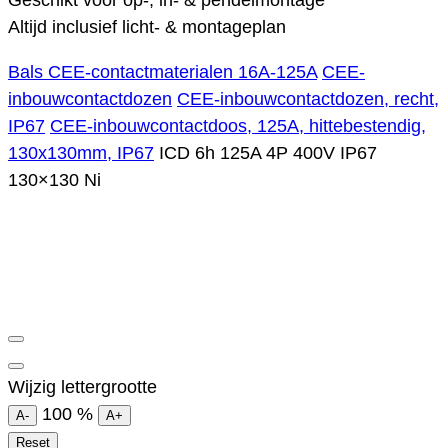
Geschikt voor op-, in- & pendelmontage
Altijd inclusief licht- & montageplan
Bals CEE-contactmaterialen 16A-125A
CEE-
inbouwcontactdozen
CEE-inbouwcontactdozen, recht,
IP67
CEE-inbouwcontactdoos, 125A, hittebestendig,
130x130mm, IP67
ICD 6h 125A 4P 400V IP67
130×130 Ni
Wijzig lettergrootte
100
%
A-
A+
Reset