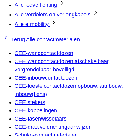
Alle ledverlichting
Alle verdelers en verlengkabels
Alle e-mobility
Terug
Alle contactmaterialen
CEE-wandcontactdozen
CEE-wandcontactdozen afschakelbaar,
vergrendelbaar beveiligd
CEE-inbouwcontactdozen
CEE-toestelcontactdozen opbouw, aanbouw,
inbouw(flens)
CEE-stekers
CEE-koppelingen
CEE-fasenwisselaars
CEE-draaiveldrichtingaanwijzer
Schuko-contactmaterialen