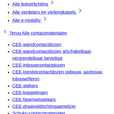
Alle ledverlichting
Alle verdelers en verlengkabels
Alle e-mobility
Terug
Alle contactmaterialen
CEE-wandcontactdozen
CEE-wandcontactdozen afschakelbaar,
vergrendelbaar beveiligd
CEE-inbouwcontactdozen
CEE-toestelcontactdozen opbouw, aanbouw,
inbouw(flens)
CEE-stekers
CEE-koppelingen
CEE-fasenwisselaars
CEE-draaiveldrichtingaanwijzer
Schuko-contactmaterialen