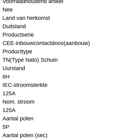
Voorraadhoudend artikel
Nee
Land van herkomst
Duitsland
Productserie
CEE-inbouwcontactdoos(aanbouw)
Producttype
TN(Type Nato) Schuin
Uurstand
6H
IEC-stroomsterkte
125A
Nom. stroom
125A
Aantal polen
5P
Aantal polen (sec)