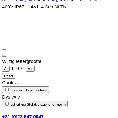
400V IP67 114×114 Sch Ni TN
Wijzig lettergrootte
100
%
A-
A+
Reset
Contrast
Contrast
Hoger contrast
Dyslexie
Lettertype
Stel dyslexie lettertype in
+31 (0)23 547 0947