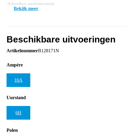
-Schroefloze aansluittechniek
Bekijk meer
Beschikbare uitvoeringen
Artikelnummer
B128171N
Ampère
16A
Uurstand
6H
Polen