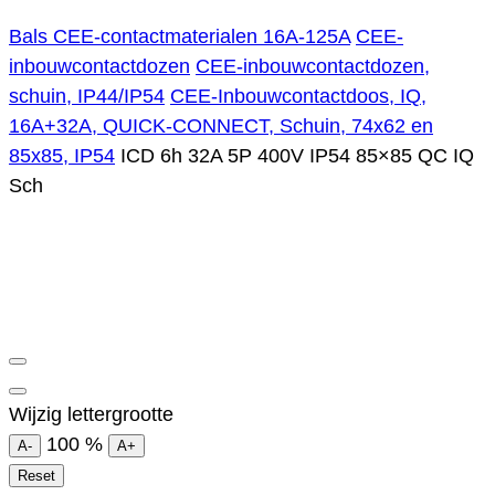
Bals CEE-contactmaterialen 16A-125A
CEE-
inbouwcontactdozen
CEE-inbouwcontactdozen,
schuin, IP44/IP54
CEE-Inbouwcontactdoos, IQ,
16A+32A, QUICK-CONNECT, Schuin, 74x62 en
85x85, IP54
ICD 6h 32A 5P 400V IP54 85×85 QC IQ
Sch
Wijzig lettergrootte
100
%
A-
A+
Reset