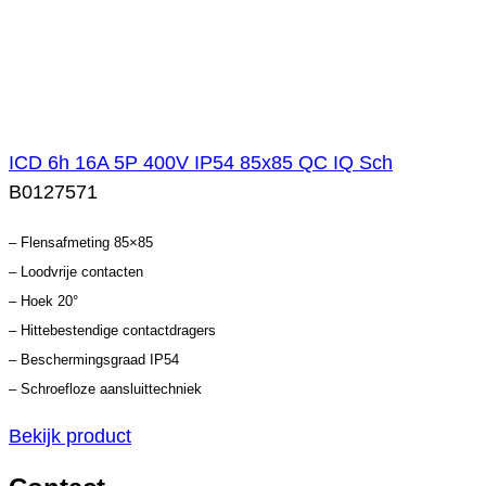
ICD 6h 16A 5P 400V IP54 85x85 QC IQ Sch
B0127571
– Flensafmeting 85×85
– Loodvrije contacten
– Hoek 20°
– Hittebestendige contactdragers
– Beschermingsgraad IP54
– Schroefloze aansluittechniek
Bekijk product