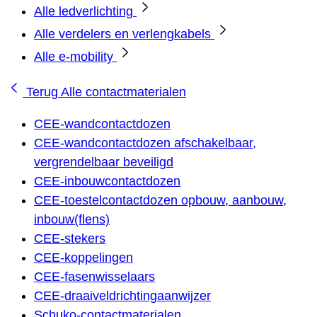
Alle ledverlichting
Alle verdelers en verlengkabels
Alle e-mobility
Terug
Alle contactmaterialen
CEE-wandcontactdozen
CEE-wandcontactdozen afschakelbaar,
vergrendelbaar beveiligd
CEE-inbouwcontactdozen
CEE-toestelcontactdozen opbouw, aanbouw,
inbouw(flens)
CEE-stekers
CEE-koppelingen
CEE-fasenwisselaars
CEE-draaiveldrichtingaanwijzer
Schuko-contactmaterialen