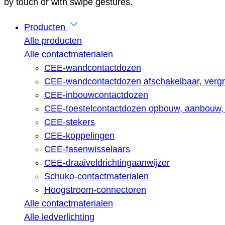
by touch or with swipe gestures.
Producten
Alle producten
Alle contactmaterialen
CEE-wandcontactdozen
CEE-wandcontactdozen afschakelbaar, vergr
CEE-inbouwcontactdozen
CEE-toestelcontactdozen opbouw, aanbouw, 
CEE-stekers
CEE-koppelingen
CEE-fasenwisselaars
CEE-draaiveldrichtingaanwijzer
Schuko-contactmaterialen
Hoogstroom-connectoren
Alle contactmaterialen
Alle ledverlichting