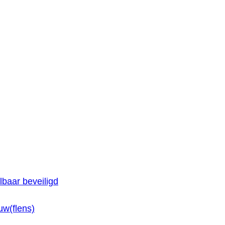
baar beveiligd
w(flens)