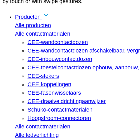
by touch or with swipe gestures.
Producten
Alle producten
Alle contactmaterialen
CEE-wandcontactdozen
CEE-wandcontactdozen afschakelbaar, vergr
CEE-inbouwcontactdozen
CEE-toestelcontactdozen opbouw, aanbouw, 
CEE-stekers
CEE-koppelingen
CEE-fasenwisselaars
CEE-draaiveldrichtingaanwijzer
Schuko-contactmaterialen
Hoogstroom-connectoren
Alle contactmaterialen
Alle ledverlichting