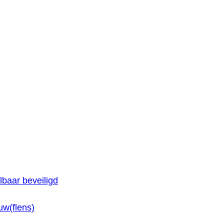
baar beveiligd
w(flens)