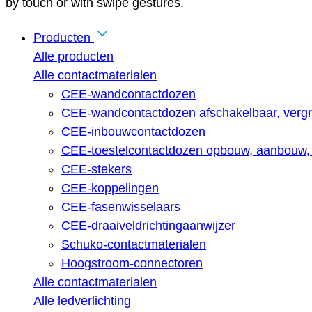
by touch or with swipe gestures.
Producten
Alle producten
Alle contactmaterialen
CEE-wandcontactdozen
CEE-wandcontactdozen afschakelbaar, vergr
CEE-inbouwcontactdozen
CEE-toestelcontactdozen opbouw, aanbouw, 
CEE-stekers
CEE-koppelingen
CEE-fasenwisselaars
CEE-draaiveldrichtingaanwijzer
Schuko-contactmaterialen
Hoogstroom-connectoren
Alle contactmaterialen
Alle ledverlichting