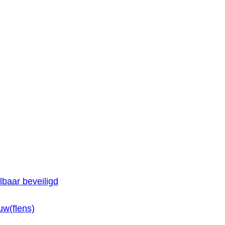
baar beveiligd
w(flens)