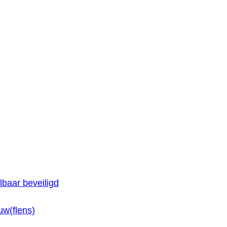
baar beveiligd
w(flens)