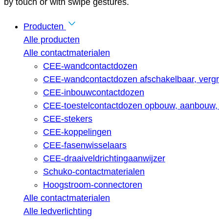
by touch or with swipe gestures.
Producten
Alle producten
Alle contactmaterialen
CEE-wandcontactdozen
CEE-wandcontactdozen afschakelbaar, vergr
CEE-inbouwcontactdozen
CEE-toestelcontactdozen opbouw, aanbouw, 
CEE-stekers
CEE-koppelingen
CEE-fasenwisselaars
CEE-draaiveldrichtingaanwijzer
Schuko-contactmaterialen
Hoogstroom-connectoren
Alle contactmaterialen
Alle ledverlichting