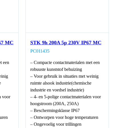
P67 MC
STK 9h 200A 5p 230V IP67 MC
PC011435
t een
– Compacte contactmaterialen met een
robuuste kunststof behuizing
einig
– Voor gebruik in situaties met weinig
e
ruimte alsook industrie(chemische
industrie en voedsel industrie)
n voor
– 4- en 5-polige contactmaterialen voor
hoogstroom (200A, 250A)
– Beschermingsklasse IP67
uren
– Ontworpen voor hoge temperaturen
– Ongevoelig voor trillingen