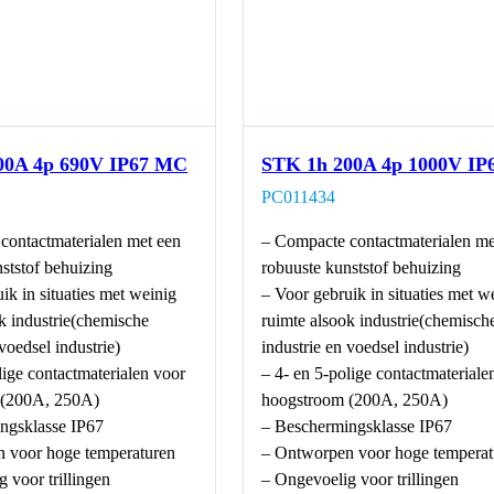
00A 4p 690V IP67 MC
STK 1h 200A 4p 1000V I
PC011434
contactmaterialen met een
– Compacte contactmaterialen me
ststof behuizing
robuuste kunststof behuizing
ik in situaties met weinig
– Voor gebruik in situaties met w
k industrie(chemische
ruimte alsook industrie(chemisch
 voedsel industrie)
industrie en voedsel industrie)
lige contactmaterialen voor
– 4- en 5-polige contactmateriale
 (200A, 250A)
hoogstroom (200A, 250A)
ngsklasse IP67
– Beschermingsklasse IP67
 voor hoge temperaturen
– Ontworpen voor hoge temperat
 voor trillingen
– Ongevoelig voor trillingen