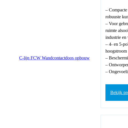
– Compacte 
robuuste kun
– Voor gebru
ruimte alsoo
industrie en
– 4- en 5-po
hoogstroom
– Beschermi
C-lijn FCW Wandcontactdoos opbouw
– Ontworpen
– Ongevoelig
Bekijk pr