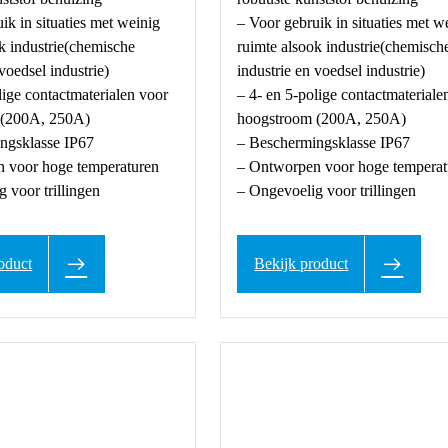
ik in situaties met weinig
– Voor gebruik in situaties met w
k industrie(chemische
ruimte alsook industrie(chemisch
 voedsel industrie)
industrie en voedsel industrie)
lige contactmaterialen voor
– 4- en 5-polige contactmateriale
 (200A, 250A)
hoogstroom (200A, 250A)
ngsklasse IP67
– Beschermingsklasse IP67
 voor hoge temperaturen
– Ontworpen voor hoge temperat
 voor trillingen
– Ongevoelig voor trillingen
oduct
Bekijk product