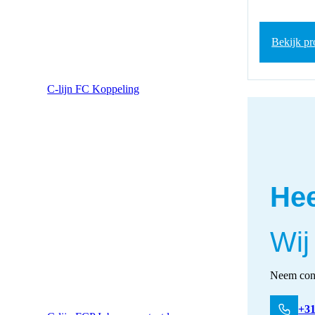
Bekijk pr
C-lijn FC Koppeling
Hee
Wij
Neem cont
+31