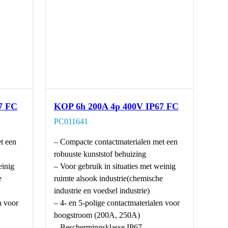
7 FC
KOP 6h 200A 4p 400V IP67 FC
PC011641
t een
– Compacte contactmaterialen met een
robuuste kunststof behuizing
einig
– Voor gebruik in situaties met weinig
e
ruimte alsook industrie(chemische
industrie en voedsel industrie)
n voor
– 4- en 5-polige contactmaterialen voor
hoogstroom (200A, 250A)
– Beschermingsklasse IP67