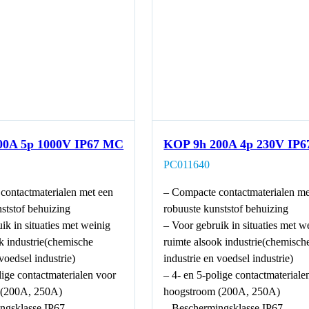
00A 5p 1000V IP67 MC
KOP 9h 200A 4p 230V IP6
PC011640
contactmaterialen met een
– Compacte contactmaterialen me
ststof behuizing
robuuste kunststof behuizing
ik in situaties met weinig
– Voor gebruik in situaties met w
k industrie(chemische
ruimte alsook industrie(chemisch
 voedsel industrie)
industrie en voedsel industrie)
lige contactmaterialen voor
– 4- en 5-polige contactmateriale
 (200A, 250A)
hoogstroom (200A, 250A)
ngsklasse IP67
– Beschermingsklasse IP67