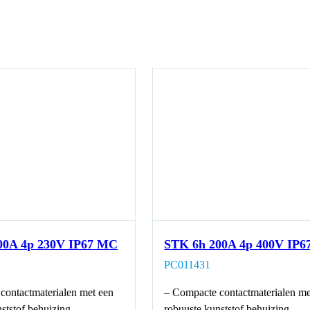
00A 4p 230V IP67 MC
STK 6h 200A 4p 400V IP
PC011431
contactmaterialen met een
– Compacte contactmaterialen me
ststof behuizing
robuuste kunststof behuizing