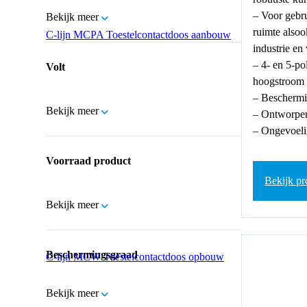
– Voor gebru
Bekijk meer
ruimte alsoo
C-lijn MCPA Toestelcontactdoos aanbouw
industrie en
– 4- en 5-po
Volt
hoogstroom
– Beschermi
Bekijk meer
– Ontworpen
– Ongevoelig
Voorraad product
Bekijk pr
Bekijk meer
Beschermingsgraad
C-lijn MCW Toestelcontactdoos opbouw
Bekijk meer