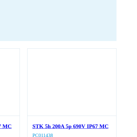
67 MC
STK 5h 200A 5p 690V IP67 MC
PC011438