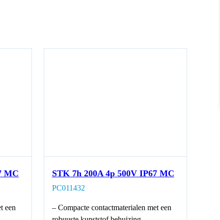
67 MC
STK 7h 200A 4p 500V IP67 MC
PC011432
t een
– Compacte contactmaterialen met een
robuuste kunststof behuizing