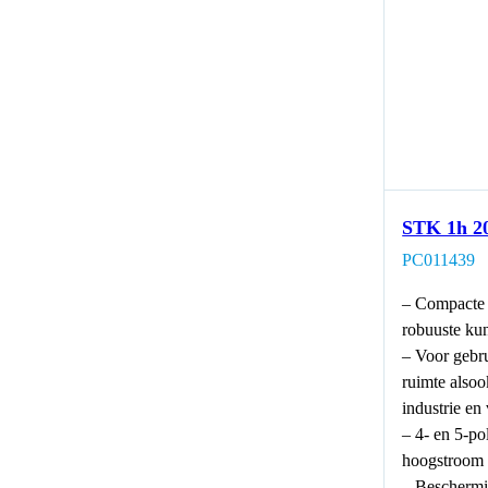
STK 1h 2
PC011439
– Compacte 
robuuste kun
– Voor gebru
ruimte alsoo
industrie en
– 4- en 5-po
hoogstroom
– Beschermi