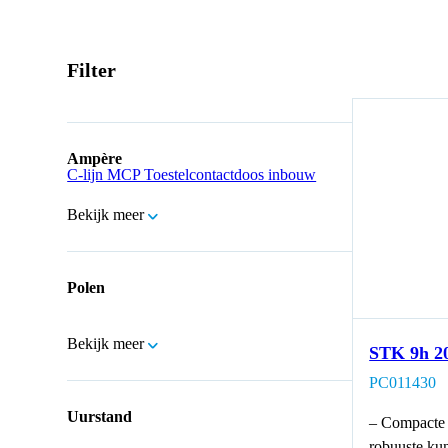
Filter
Ampère
C-lijn MCP Toestelcontactdoos inbouw
Bekijk meer
Polen
Bekijk meer
STK 9h 2
PC011430
Uurstand
– Compacte 
robuuste kun