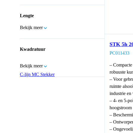
Lengte
Bekijk meer
STK 5h 2
Kwadratuur
PC011433
– Compacte 
Bekijk meer
robuuste kun
C-lijn MC Stekker
– Voor gebru
ruimte alsoo
industrie en
– 4- en 5-po
hoogstroom
– Beschermi
– Ontworpen
– Ongevoelig