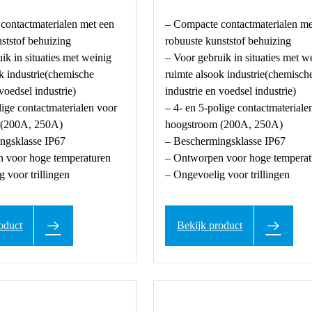
contactmaterialen met een
– Compacte contactmaterialen me
ststof behuizing
robuuste kunststof behuizing
ik in situaties met weinig
– Voor gebruik in situaties met w
k industrie(chemische
ruimte alsook industrie(chemisch
 voedsel industrie)
industrie en voedsel industrie)
lige contactmaterialen voor
– 4- en 5-polige contactmateriale
 (200A, 250A)
hoogstroom (200A, 250A)
ngsklasse IP67
– Beschermingsklasse IP67
 voor hoge temperaturen
– Ontworpen voor hoge temperat
 voor trillingen
– Ongevoelig voor trillingen
oduct
Bekijk product