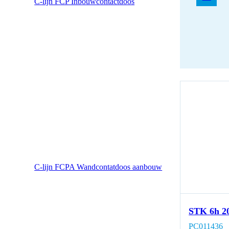
C-lijn FCP Inbouwcontactdoos
C-lijn FCPA Wandcontatdoos aanbouw
STK 6h 2
PC011436