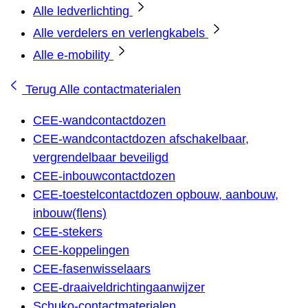
Alle ledverlichting
Alle verdelers en verlengkabels
Alle e-mobility
Terug
Alle contactmaterialen
CEE-wandcontactdozen
CEE-wandcontactdozen afschakelbaar,
vergrendelbaar beveiligd
CEE-inbouwcontactdozen
CEE-toestelcontactdozen opbouw, aanbouw,
inbouw(flens)
CEE-stekers
CEE-koppelingen
CEE-fasenwisselaars
CEE-draaiveldrichtingaanwijzer
Schuko-contactmaterialen