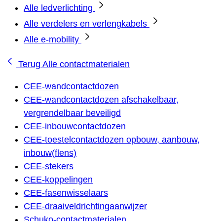
Alle ledverlichting
Alle verdelers en verlengkabels
Alle e-mobility
Terug
Alle contactmaterialen
CEE-wandcontactdozen
CEE-wandcontactdozen afschakelbaar,
vergrendelbaar beveiligd
CEE-inbouwcontactdozen
CEE-toestelcontactdozen opbouw, aanbouw,
inbouw(flens)
CEE-stekers
CEE-koppelingen
CEE-fasenwisselaars
CEE-draaiveldrichtingaanwijzer
Schuko-contactmaterialen