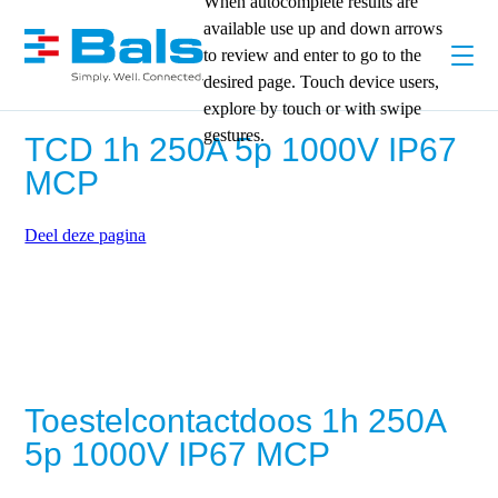
When autocomplete results are
available use up and down arrows
to review and enter to go to the
desired page. Touch device users,
explore by touch or with swipe
gestures.
TCD 1h 250A 5p 1000V IP67
MCP
Deel deze pagina
Toestelcontactdoos 1h 250A
5p 1000V IP67 MCP