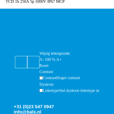
TCD 1h 250A 5p 1000V IP67 MCP
Wijzig lettergrootte
A-
100
%
A+
Reset
Contrast
Contrast
Hoger contrast
Dyslexie
Lettertype
Stel dyslexie lettertype in
+31 (0)23 547 0947
info@bals.nl