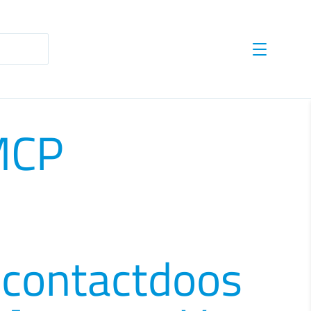
te results are available use up and down arrows to revie
MCP
lcontactdoos