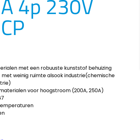
A 4p 230V
MCP
ialen met een robuuste kunststof behuizing
es met weinig ruimte alsook industrie(chemische
trie)
tmaterialen voor hoogstroom (200A, 250A)
67
temperaturen
en