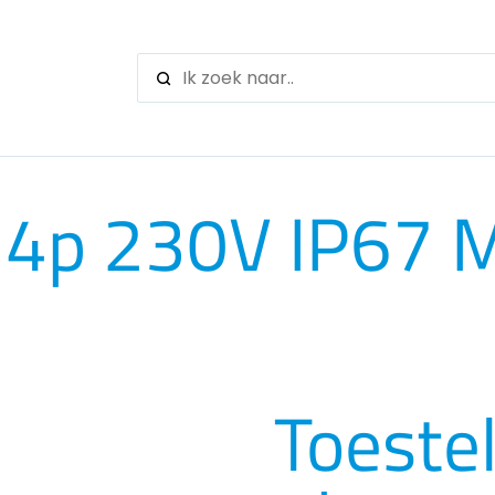
When autocomple
 4p 230V IP67 
Toeste