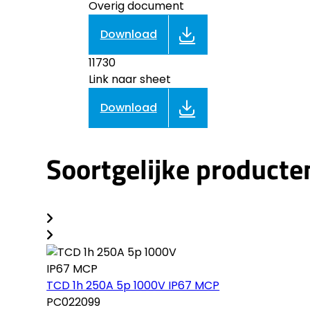
Overig document
Download
11730
Link naar sheet
Download
Soortgelijke producte
TCD 1h 250A 5p 1000V IP67 MCP
PC022099