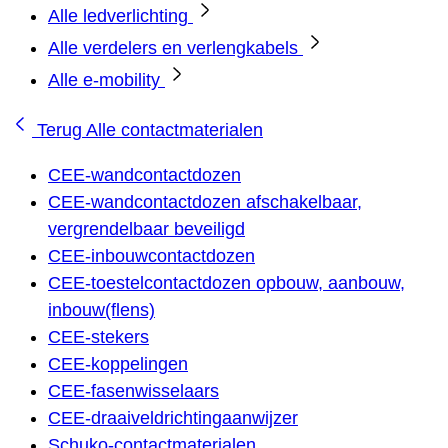
Alle ledverlichting
Alle verdelers en verlengkabels
Alle e-mobility
Terug
Alle contactmaterialen
CEE-wandcontactdozen
CEE-wandcontactdozen afschakelbaar,
vergrendelbaar beveiligd
CEE-inbouwcontactdozen
CEE-toestelcontactdozen opbouw, aanbouw,
inbouw(flens)
CEE-stekers
CEE-koppelingen
CEE-fasenwisselaars
CEE-draaiveldrichtingaanwijzer
Schuko-contactmaterialen