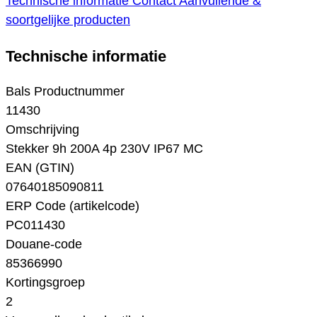
Technische informatie
Contact
Aanvullende &
soortgelijke producten
Technische informatie
Bals Productnummer
11430
Omschrijving
Stekker 9h 200A 4p 230V IP67 MC
EAN (GTIN)
07640185090811
ERP Code (artikelcode)
PC011430
Douane-code
85366990
Kortingsgroep
2