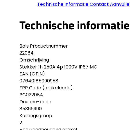
Technische informatie
Contact
Aanvulle
Technische informatie
Bals Productnummer
22084
Omschrijving
Stekker 1h 250A 4p 1000V IP67 MC
EAN (GTIN)
07640185090958
ERP Code (artikelcode)
PC022084
Douane-code
85366990
Kortingsgroep
2
Voorraadhoudend artikel