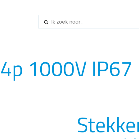
When autocomple
 4p 1000V IP67
Stekke