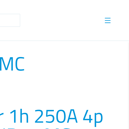
te results are available use up and down arrows to revie
 MC
r 1h 250A 4p