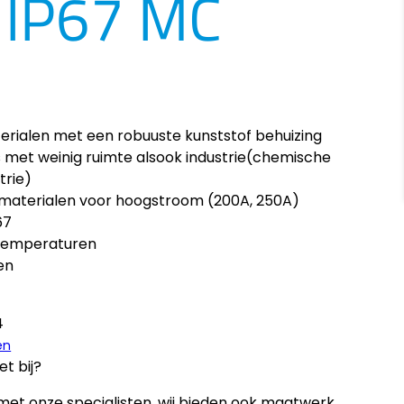
 IP67 MC
ialen met een robuuste kunststof behuizing
es met weinig ruimte alsook industrie(chemische
trie)
tmaterialen voor hoogstroom (200A, 250A)
67
temperaturen
en
4
en
et bij?
et onze specialisten, wij bieden ook maatwerk.