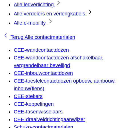
Alle ledverlichting
Alle verdelers en verlengkabels
Alle e-mobility
Terug
Alle contactmaterialen
CEE-wandcontactdozen
CEE-wandcontactdozen afschakelbaar,
vergrendelbaar beveiligd
CEE-inbouwcontactdozen
CEE-toestelcontactdozen opbouw, aanbouw,
inbouw(flens)
CEE-stekers
CEE-koppelingen
CEE-fasenwisselaars
CEE-draaiveldrichtingaanwijzer
Schuko-contactmaterialen