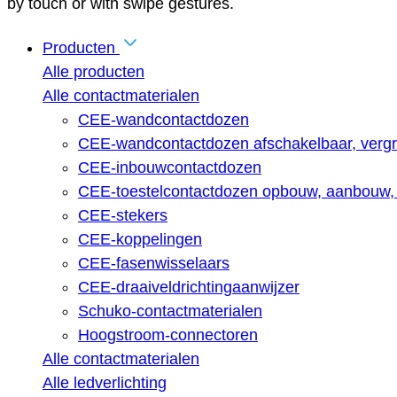
by touch or with swipe gestures.
Producten
Alle producten
Alle contactmaterialen
CEE-wandcontactdozen
CEE-wandcontactdozen afschakelbaar, vergr
CEE-inbouwcontactdozen
CEE-toestelcontactdozen opbouw, aanbouw, 
CEE-stekers
CEE-koppelingen
CEE-fasenwisselaars
CEE-draaiveldrichtingaanwijzer
Schuko-contactmaterialen
Hoogstroom-connectoren
Alle contactmaterialen
Alle ledverlichting