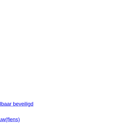
baar beveiligd
w(flens)