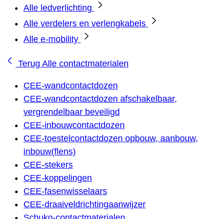
Alle ledverlichting
Alle verdelers en verlengkabels
Alle e-mobility
Terug
Alle contactmaterialen
CEE-wandcontactdozen
CEE-wandcontactdozen afschakelbaar,
vergrendelbaar beveiligd
CEE-inbouwcontactdozen
CEE-toestelcontactdozen opbouw, aanbouw,
inbouw(flens)
CEE-stekers
CEE-koppelingen
CEE-fasenwisselaars
CEE-draaiveldrichtingaanwijzer
Schuko-contactmaterialen