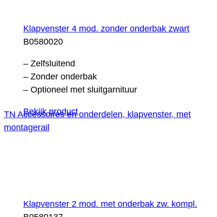
Klapvenster 4 mod. zonder onderbak zwart
B0580020
– Zelfsluitend
– Zonder onderbak
– Optioneel met sluitgarnituur
Bekijk product
TN Accessoires en onderdelen, klapvenster, met
montagerail
Klapvenster 2 mod. met onderbak zw. kompl.
B0580137