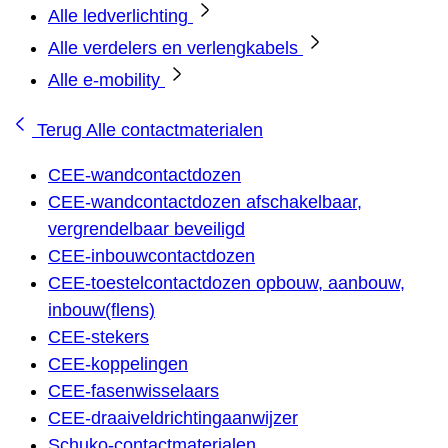
Alle ledverlichting
Alle verdelers en verlengkabels
Alle e-mobility
Terug
Alle contactmaterialen
CEE-wandcontactdozen
CEE-wandcontactdozen afschakelbaar,
vergrendelbaar beveiligd
CEE-inbouwcontactdozen
CEE-toestelcontactdozen opbouw, aanbouw,
inbouw(flens)
CEE-stekers
CEE-koppelingen
CEE-fasenwisselaars
CEE-draaiveldrichtingaanwijzer
Schuko-contactmaterialen