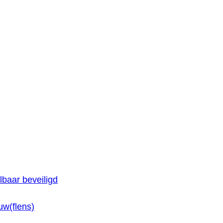
baar beveiligd
w(flens)