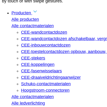
by touch or with swipe gestures.
Producten
Alle producten
Alle contactmaterialen
CEE-wandcontactdozen
CEE-wandcontactdozen afschakelbaar, vergr
CEE-inbouwcontactdozen
CEE-toestelcontactdozen opbouw, aanbouw, 
CEE-stekers
CEE-koppelingen
CEE-fasenwisselaars
CEE-draaiveldrichtingaanwijzer
Schuko-contactmaterialen
Hoogstroom-connectoren
Alle contactmaterialen
Alle ledverlichting