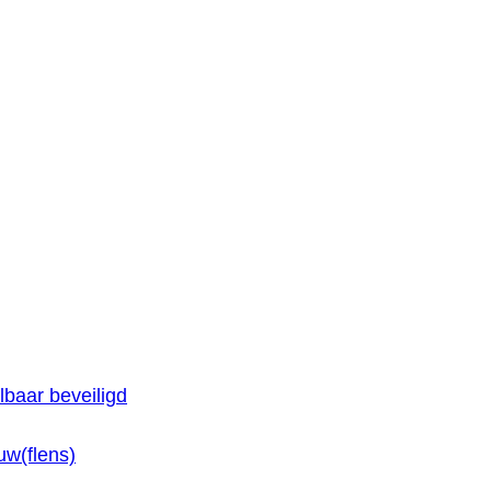
baar beveiligd
w(flens)