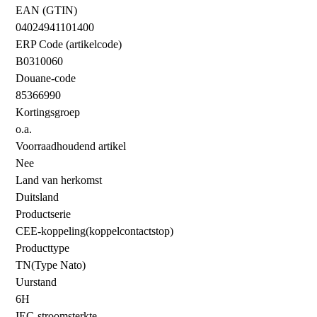
EAN (GTIN)
04024941101400
ERP Code (artikelcode)
B0310060
Douane-code
85366990
Kortingsgroep
o.a.
Voorraadhoudend artikel
Nee
Land van herkomst
Duitsland
Productserie
CEE-koppeling(koppelcontactstop)
Producttype
TN(Type Nato)
Uurstand
6H
IEC-stroomsterkte