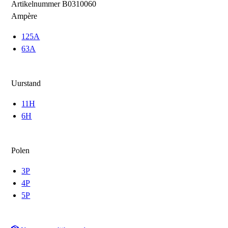
Artikelnummer
B0310060
Ampère
125A
63A
Uurstand
11H
6H
Polen
3P
4P
5P