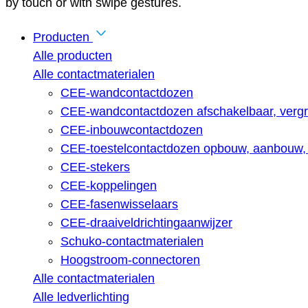
by touch or with swipe gestures.
Producten
Alle producten
Alle contactmaterialen
CEE-wandcontactdozen
CEE-wandcontactdozen afschakelbaar, vergr
CEE-inbouwcontactdozen
CEE-toestelcontactdozen opbouw, aanbouw, 
CEE-stekers
CEE-koppelingen
CEE-fasenwisselaars
CEE-draaiveldrichtingaanwijzer
Schuko-contactmaterialen
Hoogstroom-connectoren
Alle contactmaterialen
Alle ledverlichting