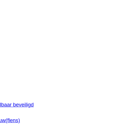
baar beveiligd
w(flens)