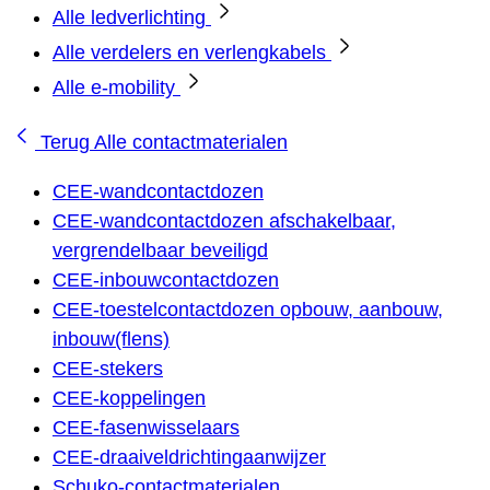
Alle ledverlichting
Alle verdelers en verlengkabels
Alle e-mobility
Terug
Alle contactmaterialen
CEE-wandcontactdozen
CEE-wandcontactdozen afschakelbaar,
vergrendelbaar beveiligd
CEE-inbouwcontactdozen
CEE-toestelcontactdozen opbouw, aanbouw,
inbouw(flens)
CEE-stekers
CEE-koppelingen
CEE-fasenwisselaars
CEE-draaiveldrichtingaanwijzer
Schuko-contactmaterialen