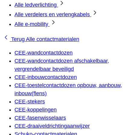
Alle ledverlichting
Alle verdelers en verlengkabels
Alle e-mobility
Terug
Alle contactmaterialen
CEE-wandcontactdozen
CEE-wandcontactdozen afschakelbaar,
vergrendelbaar beveiligd
CEE-inbouwcontactdozen
CEE-toestelcontactdozen opbouw, aanbouw,
inbouw(flens)
CEE-stekers
CEE-koppelingen
CEE-fasenwisselaars
CEE-draaiveldrichtingaanwijzer
Schuko-contactmaterialen