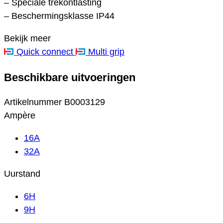
– Speciale trekontlasting
– Beschermingsklasse IP44
Bekijk meer
Quick connect
Multi grip
Beschikbare uitvoeringen
Artikelnummer
B0003129
Ampère
16A
32A
Uurstand
6H
9H