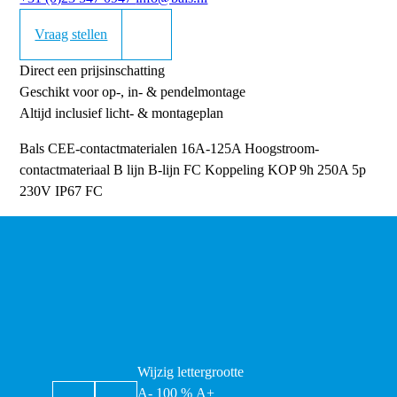
Vraag stellen
Direct een prijsinschatting
Geschikt voor op-, in- & pendelmontage
Altijd inclusief licht- & montageplan
Bals CEE-contactmaterialen 16A-125A
Hoogstroom-
contactmateriaal
B lijn
B-lijn FC Koppeling
KOP 9h 250A 5p
230V IP67 FC
Wijzig lettergrootte
A-
100
%
A+