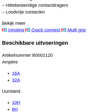
– Hittebestendige contactdragers
– Loodvrije contacten
Bekijk meer
Innolinq
Quick connect
Multi grip
Beschikbare uitvoeringen
Artikelnummer
B0002120
Ampère
16A
32A
Uurstand
10H
6H