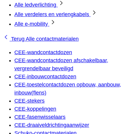
Alle ledverlichting
Alle verdelers en verlengkabels
Alle e-mobility
Terug
Alle contactmaterialen
CEE-wandcontactdozen
CEE-wandcontactdozen afschakelbaar,
vergrendelbaar beveiligd
CEE-inbouwcontactdozen
CEE-toestelcontactdozen opbouw, aanbouw,
inbouw(flens)
CEE-stekers
CEE-koppelingen
CEE-fasenwisselaars
CEE-draaiveldrichtingaanwijzer
Schuko-contactmaterialen