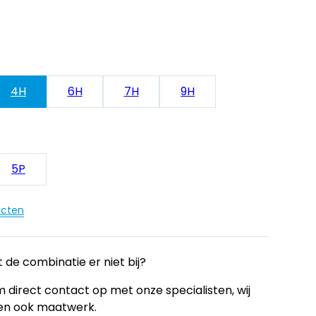
4H
6H
7H
9H
5P
ucten
 de combinatie er niet bij?
 direct contact op met onze specialisten, wij
en ook maatwerk.