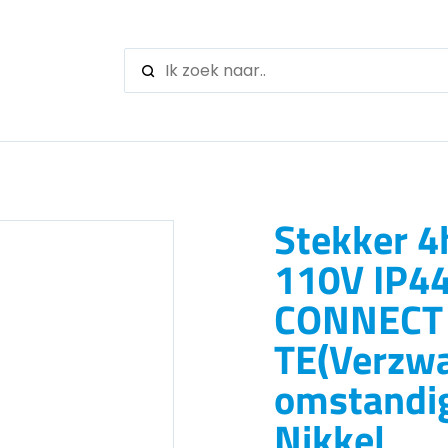
When autocomple
Stekker 4
110V IP4
CONNECT 
TE(Verzw
omstandi
Nikkel