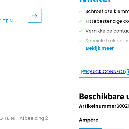
Schroefloze klem
Hittebestendige c
Vernikkelde conta
Speciale trekontlas
Bekijk meer
QUICK CONNECT
Beschikbare 
Artikelnummer
B002
Ampère