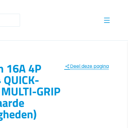
te results are available use up and down arrows to revie
h 16A 4P
Deel deze pagina
4 QUICK-
MULTI-GRIP
aarde
gheden)