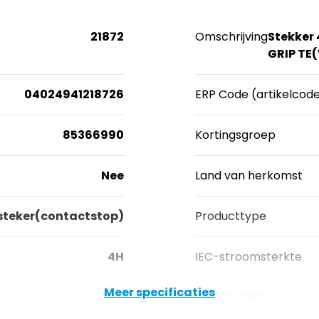
21872
Omschrijving
Stekker
GRIP TE
04024941218726
ERP Code (artikelcod
85366990
Kortingsgroep
Nee
Land van herkomst
steker(contactstop)
Producttype
4H
IEC-stroomsterkte
Meer specificaties
16A
Aantal polen