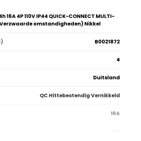
 4h 16A 4P 110V IP44 QUICK-CONNECT MULTI-
(Verzwaarde omstandigheden) Nikkel
e)
B0021872
4
Duitsland
QC Hittebestendig Vernikkeld
16A
4P