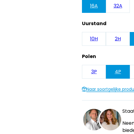
16A
32A
Uurstand
10H
2H
Polen
3P
4P
Naar soortgelijke prod
Staat
Neem
bied