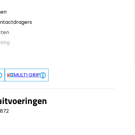
men
ontactdragers
cten
ting
MULTI GRIP
uitvoeringen
1872