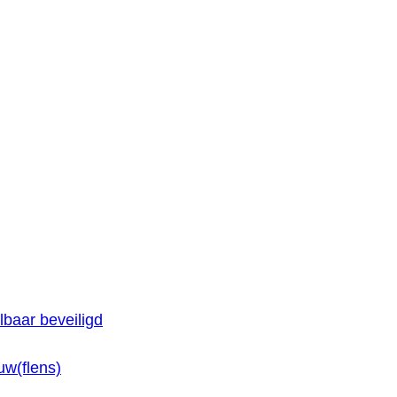
baar beveiligd
w(flens)