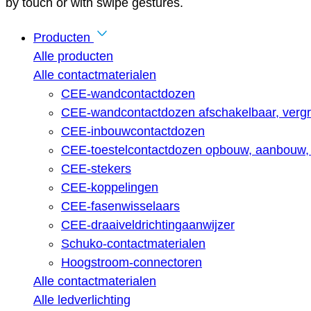
by touch or with swipe gestures.
Producten
Alle producten
Alle contactmaterialen
CEE-wandcontactdozen
CEE-wandcontactdozen afschakelbaar, vergr
CEE-inbouwcontactdozen
CEE-toestelcontactdozen opbouw, aanbouw, 
CEE-stekers
CEE-koppelingen
CEE-fasenwisselaars
CEE-draaiveldrichtingaanwijzer
Schuko-contactmaterialen
Hoogstroom-connectoren
Alle contactmaterialen
Alle ledverlichting