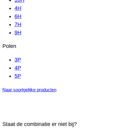
10H
4H
6H
7H
9H
Polen
3P
4P
5P
Naar soortgelijke producten
Staat de combinatie er niet bij?