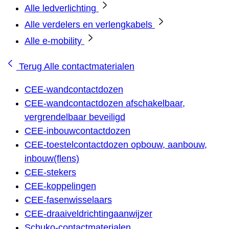
Alle ledverlichting
Alle verdelers en verlengkabels
Alle e-mobility
Terug
Alle contactmaterialen
CEE-wandcontactdozen
CEE-wandcontactdozen afschakelbaar,
vergrendelbaar beveiligd
CEE-inbouwcontactdozen
CEE-toestelcontactdozen opbouw, aanbouw,
inbouw(flens)
CEE-stekers
CEE-koppelingen
CEE-fasenwisselaars
CEE-draaiveldrichtingaanwijzer
Schuko-contactmaterialen