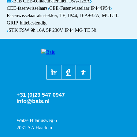
Bals CEE-contactmaterialen 16A-125A
CEE-fasenwisselaars
CEE-Fasenwisselaar IP44/IP54
Fasenwisselaar als stekker, TE, IP44, 16A+32A, MULTI-
GRIP, hittebestendig
STK FSW 9h 16A 5P 230V IP44 MG TE Ni
+31 (0)23 547 0947
info@bals.nl
Watze Hilariusweg 6
2031 AA Haarlem