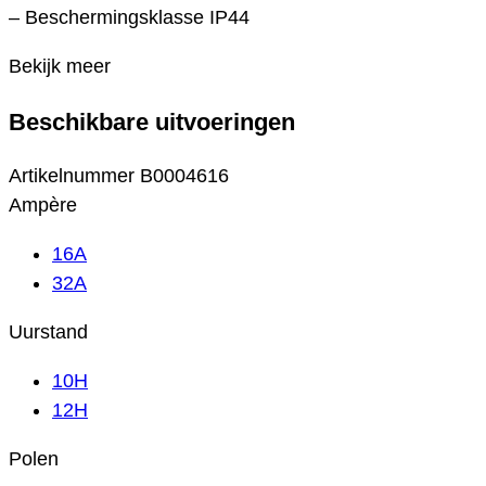
– Beschermingsklasse IP44
Bekijk meer
Beschikbare uitvoeringen
Artikelnummer
B0004616
Ampère
16A
32A
Uurstand
10H
12H
Polen