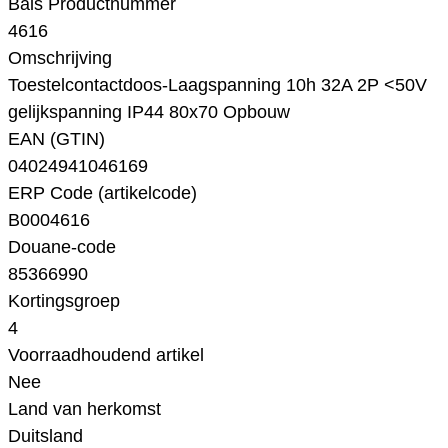
Bals Productnummer
4616
Omschrijving
Toestelcontactdoos-Laagspanning 10h 32A 2P <50V
gelijkspanning IP44 80x70 Opbouw
EAN (GTIN)
04024941046169
ERP Code (artikelcode)
B0004616
Douane-code
85366990
Kortingsgroep
4
Voorraadhoudend artikel
Nee
Land van herkomst
Duitsland