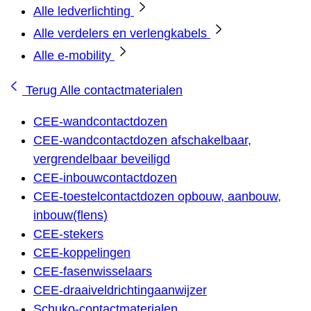
Alle ledverlichting
Alle verdelers en verlengkabels
Alle e-mobility
Terug
Alle contactmaterialen
CEE-wandcontactdozen
CEE-wandcontactdozen afschakelbaar,
vergrendelbaar beveiligd
CEE-inbouwcontactdozen
CEE-toestelcontactdozen opbouw, aanbouw,
inbouw(flens)
CEE-stekers
CEE-koppelingen
CEE-fasenwisselaars
CEE-draaiveldrichtingaanwijzer
Schuko-contactmaterialen