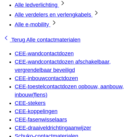
Alle ledverlichting
Alle verdelers en verlengkabels
Alle e-mobility
Terug
Alle contactmaterialen
CEE-wandcontactdozen
CEE-wandcontactdozen afschakelbaar,
vergrendelbaar beveiligd
CEE-inbouwcontactdozen
CEE-toestelcontactdozen opbouw, aanbouw,
inbouw(flens)
CEE-stekers
CEE-koppelingen
CEE-fasenwisselaars
CEE-draaiveldrichtingaanwijzer
Schuko-contactmaterialen