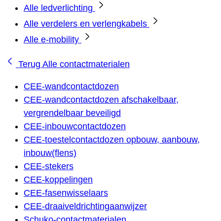
Alle ledverlichting
Alle verdelers en verlengkabels
Alle e-mobility
Terug
Alle contactmaterialen
CEE-wandcontactdozen
CEE-wandcontactdozen afschakelbaar,
vergrendelbaar beveiligd
CEE-inbouwcontactdozen
CEE-toestelcontactdozen opbouw, aanbouw,
inbouw(flens)
CEE-stekers
CEE-koppelingen
CEE-fasenwisselaars
CEE-draaiveldrichtingaanwijzer
Schuko-contactmaterialen