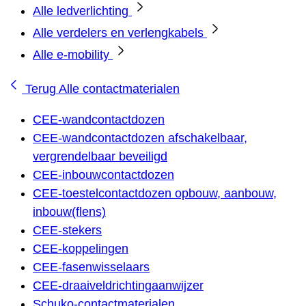
Alle ledverlichting
Alle verdelers en verlengkabels
Alle e-mobility
Terug
Alle contactmaterialen
CEE-wandcontactdozen
CEE-wandcontactdozen afschakelbaar,
vergrendelbaar beveiligd
CEE-inbouwcontactdozen
CEE-toestelcontactdozen opbouw, aanbouw,
inbouw(flens)
CEE-stekers
CEE-koppelingen
CEE-fasenwisselaars
CEE-draaiveldrichtingaanwijzer
Schuko-contactmaterialen