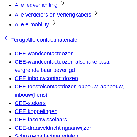
Alle ledverlichting
Alle verdelers en verlengkabels
Alle e-mobility
Terug
Alle contactmaterialen
CEE-wandcontactdozen
CEE-wandcontactdozen afschakelbaar,
vergrendelbaar beveiligd
CEE-inbouwcontactdozen
CEE-toestelcontactdozen opbouw, aanbouw,
inbouw(flens)
CEE-stekers
CEE-koppelingen
CEE-fasenwisselaars
CEE-draaiveldrichtingaanwijzer
Schuko-contactmaterialen