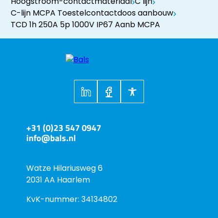
Hoogstroom-contactmateriaal
C lijn
C-lijn MCPA Toestelcontactdoos aanbouw
TCD 1h 250A 5p 1000V IP67 Aanb MCPA
+31 (0)23 547 0947
info@bals.nl
Watze Hilariusweg 6
2031 AA Haarlem
KvK-nummer: 34134802