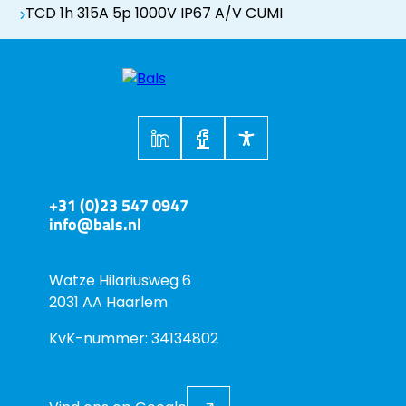
TCD 1h 315A 5p 1000V IP67 A/V CUMI
+31 (0)23 547 0947
info@bals.nl
Watze Hilariusweg 6
2031 AA Haarlem
KvK-nummer: 34134802