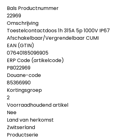
Bals Productnummer
22969
Omschrijving
Toestelcontactdoos 1h 315A 5p 1000V IP67
Afschakelbaar/Vergrendelbaar CUMI
EAN (GTIN)
07640185096905
ERP Code (artikelcode)
PB022969
Douane-code
85366990
Kortingsgroep
2
Voorraadhoudend artikel
Nee
Land van herkomst
Zwitserland
Productserie