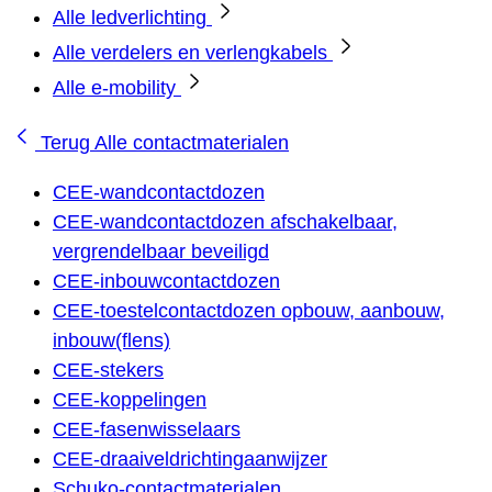
Alle ledverlichting
Alle verdelers en verlengkabels
Alle e-mobility
Terug
Alle contactmaterialen
CEE-wandcontactdozen
CEE-wandcontactdozen afschakelbaar,
vergrendelbaar beveiligd
CEE-inbouwcontactdozen
CEE-toestelcontactdozen opbouw, aanbouw,
inbouw(flens)
CEE-stekers
CEE-koppelingen
CEE-fasenwisselaars
CEE-draaiveldrichtingaanwijzer
Schuko-contactmaterialen