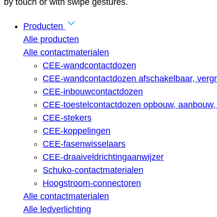
by touch or with swipe gestures.
Producten
Alle producten
Alle contactmaterialen
CEE-wandcontactdozen
CEE-wandcontactdozen afschakelbaar, vergr
CEE-inbouwcontactdozen
CEE-toestelcontactdozen opbouw, aanbouw, 
CEE-stekers
CEE-koppelingen
CEE-fasenwisselaars
CEE-draaiveldrichtingaanwijzer
Schuko-contactmaterialen
Hoogstroom-connectoren
Alle contactmaterialen
Alle ledverlichting