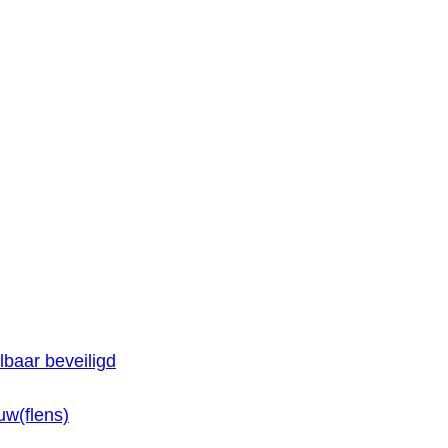
baar beveiligd
w(flens)