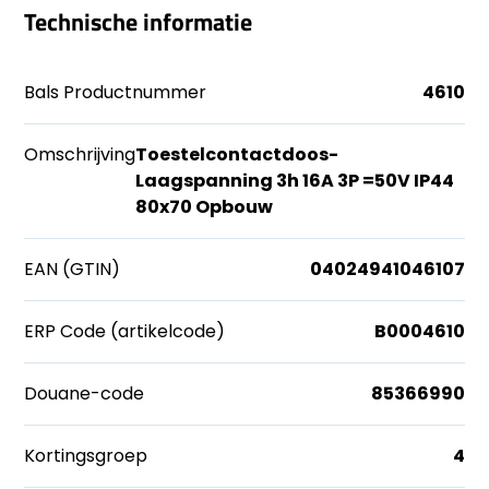
Technische informatie
Bals Productnummer
4610
Omschrijving
Toestelcontactdoos-
Laagspanning 3h 16A 3P =50V IP44
80x70 Opbouw
EAN (GTIN)
04024941046107
ERP Code (artikelcode)
B0004610
Douane-code
85366990
Kortingsgroep
4