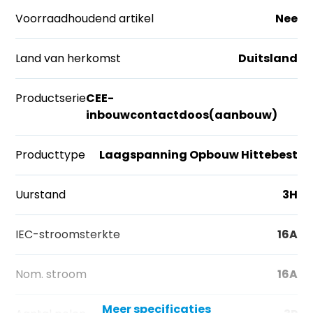
Voorraadhoudend artikel
Nee
Land van herkomst
Duitsland
Productserie
CEE-
inbouwcontactdoos(aanbouw)
Producttype
Laagspanning Opbouw Hittebest
Uurstand
3H
IEC-stroomsterkte
16A
Nom. stroom
16A
Meer specificaties