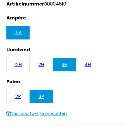
Artikelnummer
B0004610
Ampère
16A
Uurstand
12H
2H
3H
4H
Polen
2P
3P
Naar soortgelijke producten