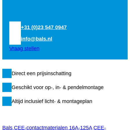
+31 (0)23 547 0947
info@bals.nl
Vraag stellen
Direct een prijsinschatting
Geschikt voor op-, in- & pendelmontage
Altijd inclusief licht- & montageplan
Bals CEE-contactmaterialen 16A-125A
CEE-