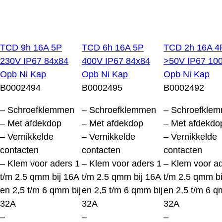
TCD 9h 16A 5P
TCD 6h 16A 5P
TCD 2h 16A 4
230V IP67 84x84
400V IP67 84x84
>50V IP67 10
Opb Ni Kap
Opb Ni Kap
Opb Ni Kap
B0002494
B0002495
B0002492
– Schroefklemmen
– Schroefklemmen
– Schroefkle
– Met afdekdop
– Met afdekdop
– Met afdekdo
– Vernikkelde
– Vernikkelde
– Vernikkelde
contacten
contacten
contacten
– Klem voor aders 1
– Klem voor aders 1
– Klem voor a
t/m 2.5 qmm bij 16A
t/m 2.5 qmm bij 16A
t/m 2.5 qmm bi
en 2,5 t/m 6 qmm bij
en 2,5 t/m 6 qmm bij
en 2,5 t/m 6 q
32A
32A
32A
–
–
–