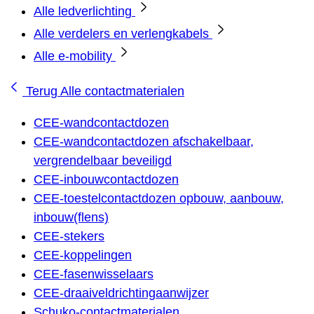
Alle ledverlichting
Alle verdelers en verlengkabels
Alle e-mobility
Terug
Alle contactmaterialen
CEE-wandcontactdozen
CEE-wandcontactdozen afschakelbaar,
vergrendelbaar beveiligd
CEE-inbouwcontactdozen
CEE-toestelcontactdozen opbouw, aanbouw,
inbouw(flens)
CEE-stekers
CEE-koppelingen
CEE-fasenwisselaars
CEE-draaiveldrichtingaanwijzer
Schuko-contactmaterialen