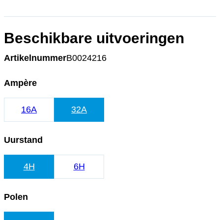
Beschikbare uitvoeringen
Artikelnummer
B0024216
Ampère
16A
32A
Uurstand
4H
6H
Polen