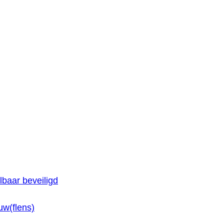
baar beveiligd
w(flens)