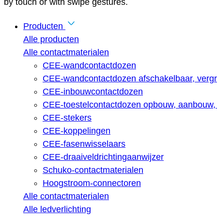
by touch or with swipe gestures.
Producten
Alle producten
Alle contactmaterialen
CEE-wandcontactdozen
CEE-wandcontactdozen afschakelbaar, vergr
CEE-inbouwcontactdozen
CEE-toestelcontactdozen opbouw, aanbouw, 
CEE-stekers
CEE-koppelingen
CEE-fasenwisselaars
CEE-draaiveldrichtingaanwijzer
Schuko-contactmaterialen
Hoogstroom-connectoren
Alle contactmaterialen
Alle ledverlichting