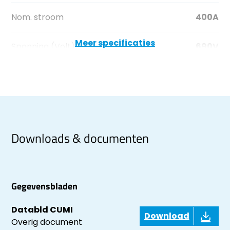
Nom. stroom
400A
Meer specificaties
Spanning (Volt)
690V
Downloads & documenten
Gegevensbladen
Databld CUMI
Download
Overig document