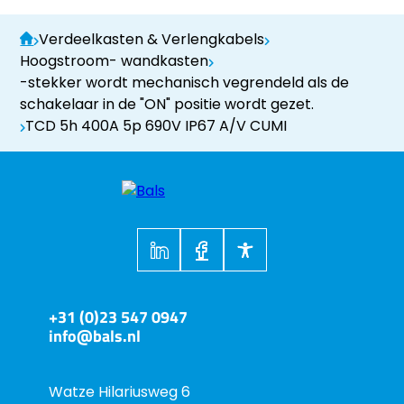
Verdeelkasten & Verlengkabels
Hoogstroom- wandkasten
-stekker wordt mechanisch vegrendeld als de
schakelaar in de "ON" positie wordt gezet.
TCD 5h 400A 5p 690V IP67 A/V CUMI
+31 (0)23 547 0947
info@bals.nl
Watze Hilariusweg 6