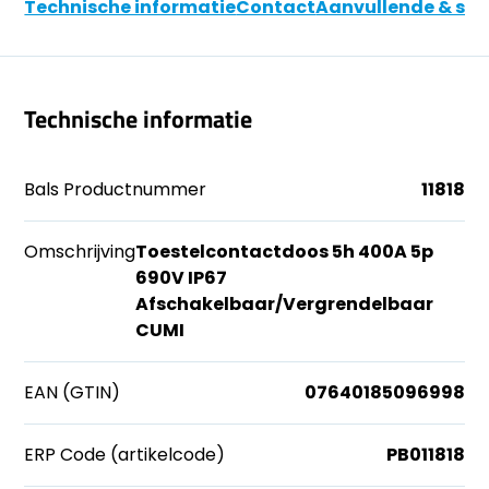
Technische informatie
Contact
Aanvullende & soo
Technische informatie
Bals Productnummer
11818
Omschrijving
Toestelcontactdoos 5h 400A 5p
690V IP67
Afschakelbaar/Vergrendelbaar
CUMI
EAN (GTIN)
07640185096998
ERP Code (artikelcode)
PB011818