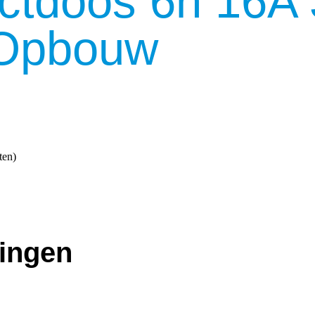
actdoos 6h 16A
 Opbouw
ten)
ringen