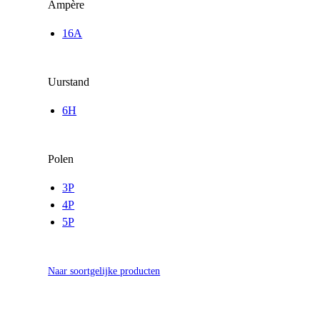
Ampère
16A
Uurstand
6H
Polen
3P
4P
5P
Naar soortgelijke producten