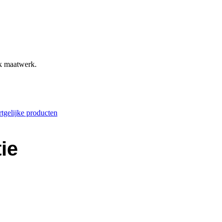
ok maatwerk.
tgelijke producten
ie