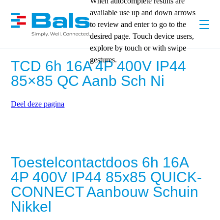
When autocomplete results are
available use up and down arrows
to review and enter to go to the
desired page. Touch device users,
explore by touch or with swipe
gestures.
TCD 6h 16A 4P 400V IP44
85×85 QC Aanb Sch Ni
Deel deze pagina
Toestelcontactdoos 6h 16A
4P 400V IP44 85x85 QUICK-
CONNECT Aanbouw Schuin
Nikkel