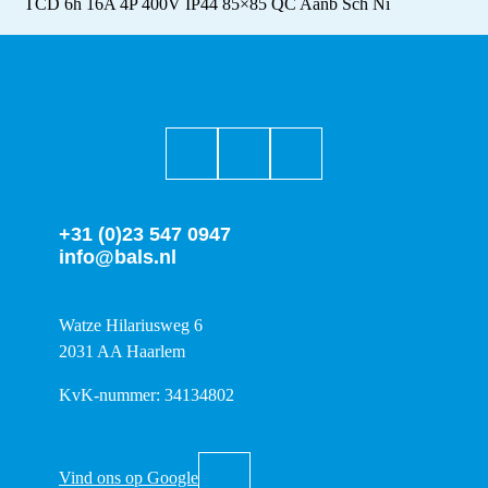
TCD 6h 16A 4P 400V IP44 85×85 QC Aanb Sch Ni
+31 (0)23 547 0947
info@bals.nl
Watze Hilariusweg 6
2031 AA Haarlem
KvK-nummer: 34134802
Vind ons op Google