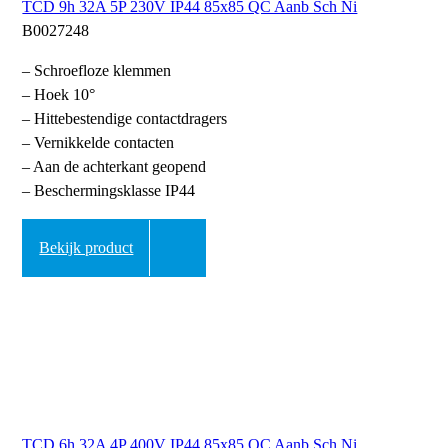
TCD 9h 32A 5P 230V IP44 85x85 QC Aanb Sch Ni
B0027248
– Schroefloze klemmen
– Hoek 10°
– Hittebestendige contactdragers
– Vernikkelde contacten
– Aan de achterkant geopend
– Beschermingsklasse IP44
Bekijk product
TCD 6h 32A 4P 400V IP44 85x85 QC Aanb Sch Ni