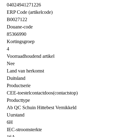
04024941271226
ERP Code (artikelcode)
B0027122
Douane-code
85366990
Kortingsgroep
4
Voorraadhoudend artikel
Nee
Land van herkomst
Duitsland
Productserie
CEE-toestelcontactdoos(contactstop)
Producttype
Ab QC Schuin Hittebest Vernikkeld
Uurstand
6H
IEC-stroomsterkte
16A