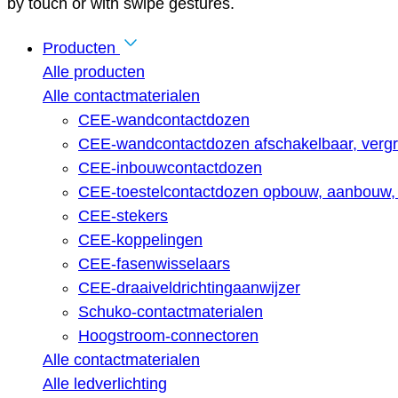
by touch or with swipe gestures.
Producten
Alle producten
Alle contactmaterialen
CEE-wandcontactdozen
CEE-wandcontactdozen afschakelbaar, vergr
CEE-inbouwcontactdozen
CEE-toestelcontactdozen opbouw, aanbouw, 
CEE-stekers
CEE-koppelingen
CEE-fasenwisselaars
CEE-draaiveldrichtingaanwijzer
Schuko-contactmaterialen
Hoogstroom-connectoren
Alle contactmaterialen
Alle ledverlichting