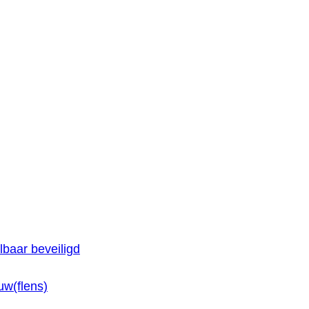
baar beveiligd
w(flens)