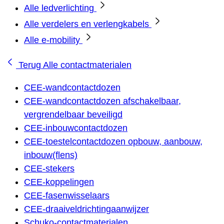
Alle ledverlichting
Alle verdelers en verlengkabels
Alle e-mobility
Terug
Alle contactmaterialen
CEE-wandcontactdozen
CEE-wandcontactdozen afschakelbaar,
vergrendelbaar beveiligd
CEE-inbouwcontactdozen
CEE-toestelcontactdozen opbouw, aanbouw,
inbouw(flens)
CEE-stekers
CEE-koppelingen
CEE-fasenwisselaars
CEE-draaiveldrichtingaanwijzer
Schuko-contactmaterialen