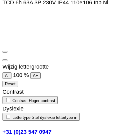
TCD 6h 63A 3P 230V IP44 110×106 Inb Ni
Wijzig lettergrootte
100
%
A-
A+
Reset
Contrast
Contrast
Hoger contrast
Dyslexie
Lettertype
Stel dyslexie lettertype in
+31 (0)23 547 0947