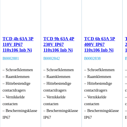
TCD 4h 63A 3P
TCD 9h 63A 4P
TCD 6h 63A 5P
110V IP67
230V IP67
400V IP67
110x106 Inb Ni
110x106 Inb Ni
110x106 Inb Ni
B0002881
B0002842
B0002838
– Schroefklemmen
– Schroefklemmen
– Schroefklemmen
–
– Raamklemmen
– Raamklemmen
– Raamklemmen
– Hittebestendige
– Hittebestendige
– Hittebestendige
–
contactdragers
contactdragers
contactdragers
c
– Vernikkelde
– Vernikkelde
– Vernikkelde
–
contacten
contacten
contacten
c
– Beschermingsklasse
– Beschermingsklasse
– Beschermingsklasse
–
IP67
IP67
IP67
I