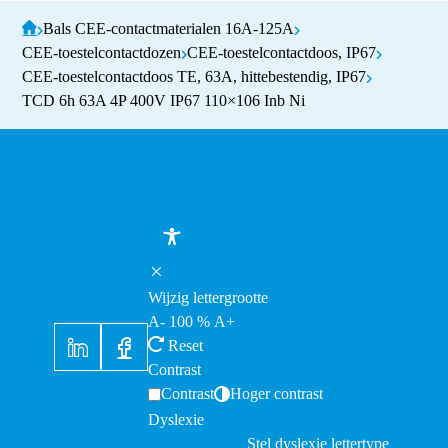
Bals CEE-contactmaterialen 16A-125A
CEE-toestelcontactdozen
CEE-toestelcontactdoos, IP67
CEE-toestelcontactdoos TE, 63A, hittebestendig, IP67
TCD 6h 63A 4P 400V IP67 110×106 Inb Ni
Wijzig lettergrootte
A-
100
%
A+
Reset
Contrast
Contrast
Hoger contrast
Dyslexie
Stel dyslexie lettertype