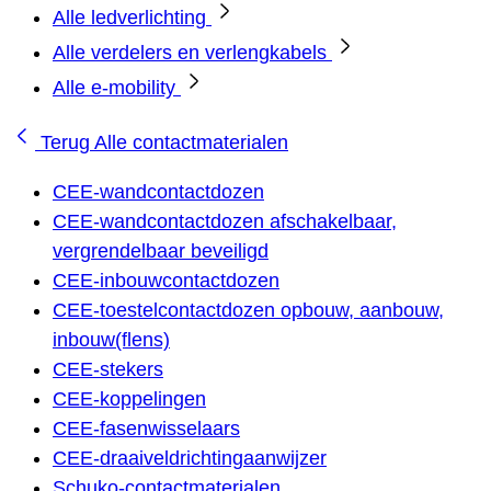
Alle ledverlichting
Alle verdelers en verlengkabels
Alle e-mobility
Terug
Alle contactmaterialen
CEE-wandcontactdozen
CEE-wandcontactdozen afschakelbaar,
vergrendelbaar beveiligd
CEE-inbouwcontactdozen
CEE-toestelcontactdozen opbouw, aanbouw,
inbouw(flens)
CEE-stekers
CEE-koppelingen
CEE-fasenwisselaars
CEE-draaiveldrichtingaanwijzer
Schuko-contactmaterialen